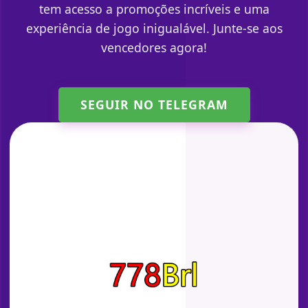
tem acesso a promoções incríveis e uma
experiência de jogo inigualável. Junte-se aos
vencedores agora!
SEGUIR NO TELEGRAM