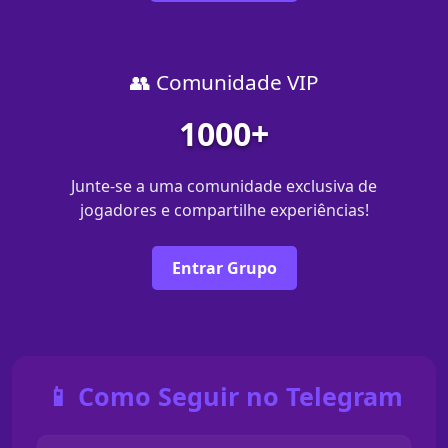
👥 Comunidade VIP
1000+
Junte-se a uma comunidade exclusiva de
jogadores e compartilhe experiências!
Entrar Grupo
📱 Como Seguir no Telegram