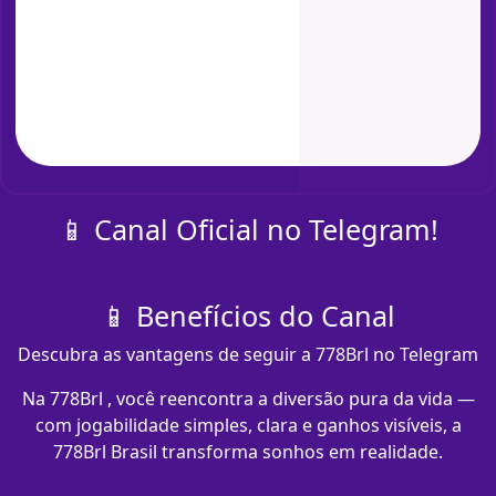
📱 Canal Oficial no Telegram!
📱 Benefícios do Canal
Descubra as vantagens de seguir a 778Brl no Telegram
Na 778Brl , você reencontra a diversão pura da vida —
com jogabilidade simples, clara e ganhos visíveis, a
778Brl Brasil transforma sonhos em realidade.