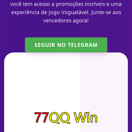
você tem acesso a promoções incríveis e uma
experiência de jogo inigualável. Junte-se aos
vencedores agora!
SEGUIR NO TELEGRAM