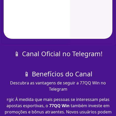
📱 Canal Oficial no Telegram!
📱 Benefícios do Canal
Descubra as vantagens de seguir a 77QQ Win no
Telegram
rgir. À medida que mais pessoas se interessam pelas
apostas esportivas, o
77QQ Win
também investe em
promoções e bônus atraentes. Novos usuários podem