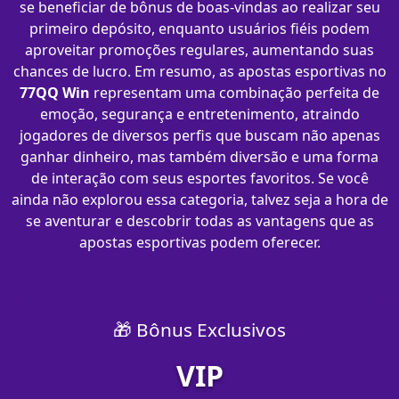
se beneficiar de bônus de boas-vindas ao realizar seu
primeiro depósito, enquanto usuários fiéis podem
aproveitar promoções regulares, aumentando suas
chances de lucro. Em resumo, as apostas esportivas no
77QQ Win
representam uma combinação perfeita de
emoção, segurança e entretenimento, atraindo
jogadores de diversos perfis que buscam não apenas
ganhar dinheiro, mas também diversão e uma forma
de interação com seus esportes favoritos. Se você
ainda não explorou essa categoria, talvez seja a hora de
se aventurar e descobrir todas as vantagens que as
apostas esportivas podem oferecer.
🎁 Bônus Exclusivos
VIP