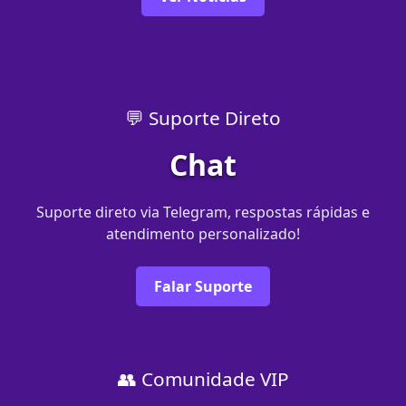
💬 Suporte Direto
Chat
Suporte direto via Telegram, respostas rápidas e
atendimento personalizado!
Falar Suporte
👥 Comunidade VIP