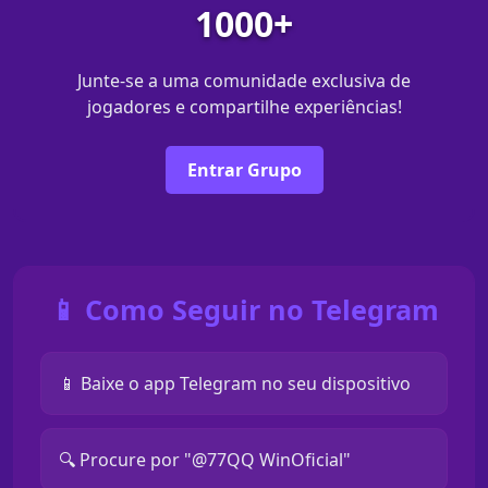
1000+
Junte-se a uma comunidade exclusiva de
jogadores e compartilhe experiências!
Entrar Grupo
📱 Como Seguir no Telegram
📱 Baixe o app Telegram no seu dispositivo
🔍 Procure por "@77QQ WinOficial"