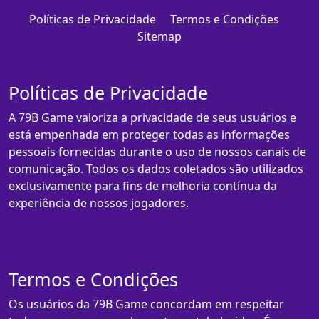
Políticas de Privacidade
Termos e Condições
Sitemap
Políticas de Privacidade
A 79B Game valoriza a privacidade de seus usuários e
está empenhada em proteger todas as informações
pessoais fornecidas durante o uso de nossos canais de
comunicação. Todos os dados coletados são utilizados
exclusivamente para fins de melhoria contínua da
experiência de nossos jogadores.
Termos e Condições
Os usuários da 79B Game concordam em respeitar