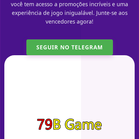
você tem acesso a promoções incríveis e uma
experiência de jogo inigualável. Junte-se aos
vencedores agora!
SEGUIR NO TELEGRAM