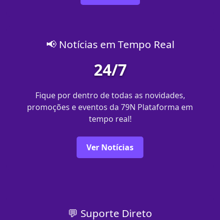
📢 Notícias em Tempo Real
24/7
Fique por dentro de todas as novidades,
promoções e eventos da 79N Plataforma em
tempo real!
Ver Notícias
💬 Suporte Direto