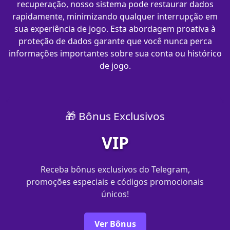
recuperação, nosso sistema pode restaurar dados
rapidamente, minimizando qualquer interrupção em
sua experiência de jogo. Esta abordagem proativa à
proteção de dados garante que você nunca perca
informações importantes sobre sua conta ou histórico
de jogo.
🎁 Bônus Exclusivos
VIP
Receba bônus exclusivos do Telegram,
promoções especiais e códigos promocionais
únicos!
Ver Bônus