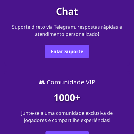
Chat
Suporte direto via Telegram, respostas rápidas e
atendimento personalizado!
Falar Suporte
👥 Comunidade VIP
1000+
Junte-se a uma comunidade exclusiva de
jogadores e compartilhe experiências!