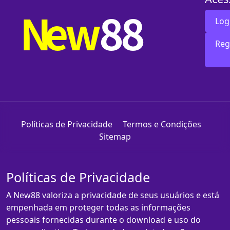
Log
Reg
Políticas de Privacidade
Termos e Condições
Sitemap
Políticas de Privacidade
A New88 valoriza a privacidade de seus usuários e está
empenhada em proteger todas as informações
pessoais fornecidas durante o download e uso do