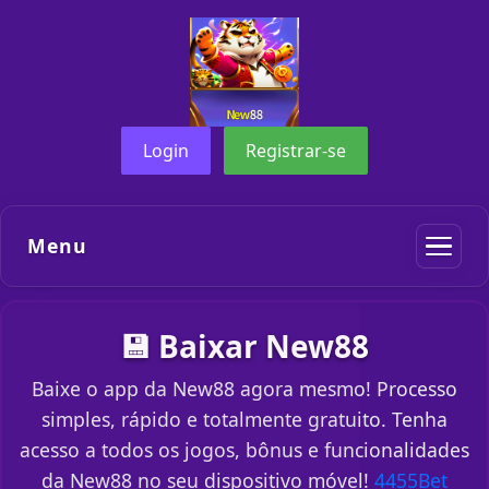
Login
Registrar-se
Menu
💾 Baixar New88
Baixe o app da New88 agora mesmo! Processo
simples, rápido e totalmente gratuito. Tenha
acesso a todos os jogos, bônus e funcionalidades
da New88 no seu dispositivo móvel!
4455Bet