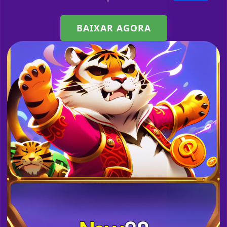
BAIXAR AGORA