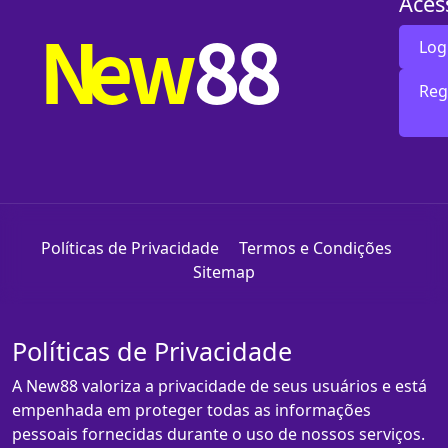
Aces
Log
Reg
Políticas de Privacidade
Termos e Condições
Sitemap
Políticas de Privacidade
A New88 valoriza a privacidade de seus usuários e está
empenhada em proteger todas as informações
pessoais fornecidas durante o uso de nossos serviços.