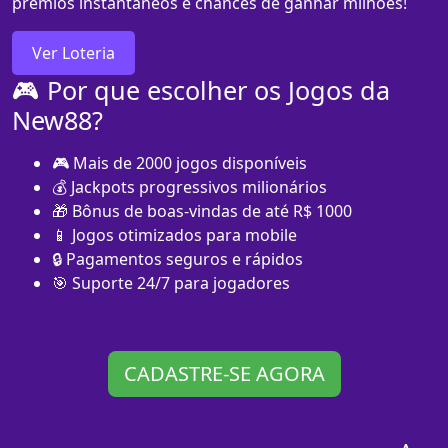
prêmios instantâneos e chances de ganhar milhões!
Ver Loteria
🎮 Por que escolher os Jogos da
New88?
🎮 Mais de 2000 jogos disponíveis
💰 Jackpots progressivos milionários
🎁 Bônus de boas-vindas de até R$ 1000
📱 Jogos otimizados para mobile
🔒 Pagamentos seguros e rápidos
🎯 Suporte 24/7 para jogadores
CADASTRE-SE AGORA