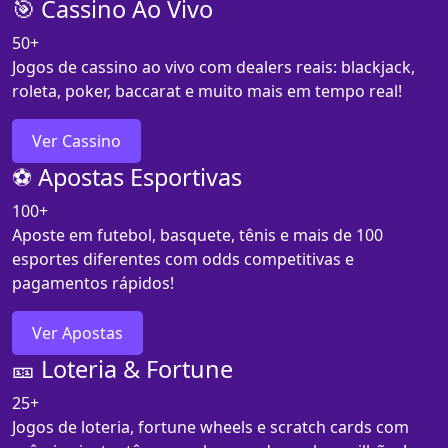
🎯 Cassino Ao Vivo
50+
Jogos de cassino ao vivo com dealers reais: blackjack,
roleta, poker, baccarat e muito mais em tempo real!
Ver Cassino
⚽ Apostas Esportivas
100+
Aposte em futebol, basquete, tênis e mais de 100
esportes diferentes com odds competitivas e
pagamentos rápidos!
Ver Apostas
🎫 Loteria & Fortune
25+
Jogos de loteria, fortune wheels e scratch cards com